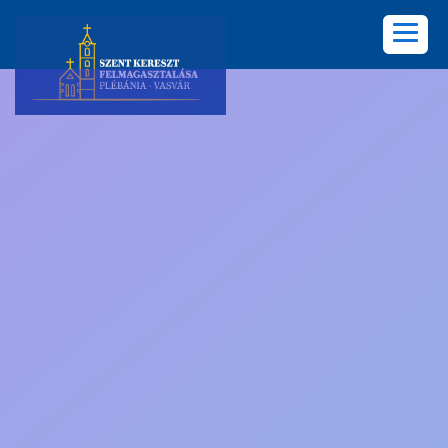
KEZDŐLAP
PLÉBÁNIA
HÍREK
KÖZÖSSÉGEK
LELKISÉG
KÉPGALÉRIA
KAPCSOLAT