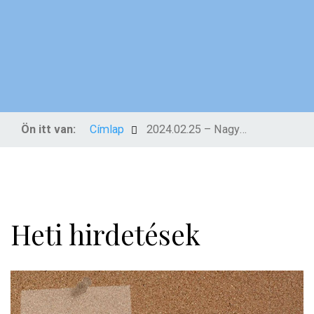
Ön itt van:
Címlap
2024.02.25 – Nagyböjt 2. vasárnapja
Heti hirdetések