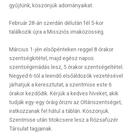
gyűjtünk, köszönjük adományaikat.
Február 28-án szerdán délután fél 5-kor
találkozik újra a Missziós imaközösség.
Március 1-jén elsőpénteken reggel 8 órakor
szentségkitétel, majd egész napos
szentségimádás lesz, 5 órakor szentségeltétel.
Negyed 6-tól a leendő elsőáldozók vezetésével
járhatjuk a keresztutat, a szentmise este 6
órakor kezdődik. Kérjük a kedves híveket, akik
tudják egy-egy óráig őrizni az Oltáriszentséget,
iratkozzanak fel hátul a táblán. Köszönjük.
Szentmise után titokcsere lesz a Rózsafüzér
Társulat tagjainak.