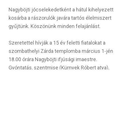
Nagyböjti jócselekedetként a hátul kihelyezett
kosárba a rászorulók javára tartós élelmiszert
gyűjtünk. Köszönünk minden felajánlást.
Szeretettel hívják a 15 év feletti fiatalokat a
szombathelyi Zárda templomba március 1-jén
18.00 órára Nagyböjti ifjúsági imaestre.
Gyóntatás, szentmise (Kürnyek Róbert atya),
zenés szentségimádás, és szerény agapé várja
a résztvevőket.
Március 9-10-én, a szombat esti és a vasárnap
esti szentmisék keretében tartjuk nagyböjti
lelkigyakorlatunkat. Vendégünk Dr. Kürnyek
Róbert atya lesz Zalaegerszegről.