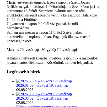
Mária jegyesének ünnepe. Ezen a napon a Szent József
férfikör megalakulásának 1. évfordulóján a Szentkúton járja a
keresztutat 15 órától. Szeretettel várunk minden férfi
érdeklődőt, aki részt szeretne venni a keresztúton. Találkozó
14:45-től a Fürdőnél.
Ugyanezen a napon 9 órától vizsgáznak leendő
bérmálkozóink.
Szintén ugyanezen a napon 11 órától 5 gyermeket
keresztelünk templomunkban. Fogadjuk őket szeretettel
közösségünkbe!
Március 20. vasárnap - Nagyböjt III. vasárnapja
A hátul kihelyezett kosárba továbbra is gyűjtjük a rászorulók
javára a tartós élelmiszert. Köszönünk minden felajánlást.
Legfrissebb hírek
2026.08.09 – Évközi 19. vasárnap
09.08.2026
2026.08.02 – Évközi 18. vasárnap
02.08.2026