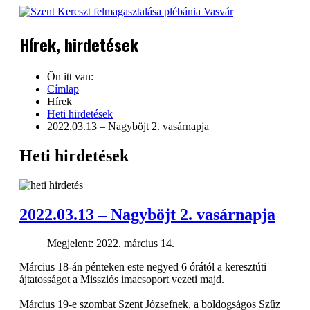
Kezdőlap
Plébánia
Hírek, hirdetések
Hírek
Közösségek
Lelkiség
Ön itt van:
Képgaléria
Címlap
Kapcsolat
Hírek
Heti hirdetések
2022.03.13 – Nagyböjt 2. vasárnapja
Heti hirdetések
2022.03.13 – Nagyböjt 2. vasárnapja
Megjelent: 2022. március 14.
Március 18-án pénteken este negyed 6 órától a keresztúti
ájtatosságot a Missziós imacsoport vezeti majd.
Március 19-e szombat Szent Józsefnek, a boldogságos Szűz