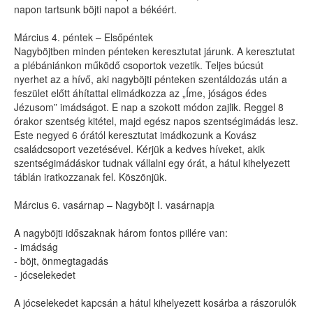
napon tartsunk böjti napot a békéért.
Március 4. péntek – Elsőpéntek
Nagyböjtben minden pénteken keresztutat járunk. A keresztutat
a plébániánkon működő csoportok vezetik. Teljes búcsút
nyerhet az a hívő, aki nagyböjti pénteken szentáldozás után a
feszület előtt áhítattal elimádkozza az „Íme, jóságos édes
Jézusom” imádságot. E nap a szokott módon zajlik. Reggel 8
órakor szentség kitétel, majd egész napos szentségimádás lesz.
Este negyed 6 órától keresztutat imádkozunk a Kovász
családcsoport vezetésével. Kérjük a kedves híveket, akik
szentségimádáskor tudnak vállalni egy órát, a hátul kihelyezett
táblán iratkozzanak fel. Köszönjük.
Március 6. vasárnap – Nagyböjt I. vasárnapja
A nagyböjti időszaknak három fontos pillére van:
- imádság
- böjt, önmegtagadás
- jócselekedet
A jócselekedet kapcsán a hátul kihelyezett kosárba a rászorulók