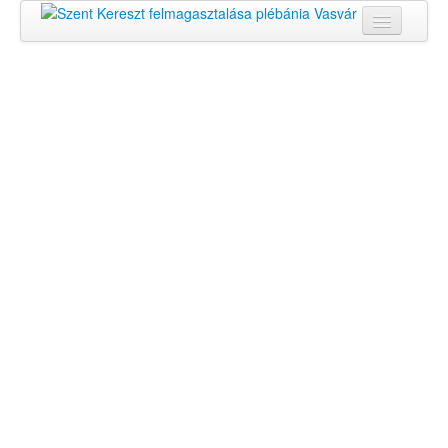
Kezdőlap
PLÉBÁNIA
HÍREK
KÖZÖSSÉGEK
Lelkiség
Képgaléria
Kapcsolat