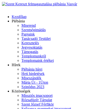
Kezdőlap
Plébánia
Miserend
Szentségimádás
Papjaink
Tanácsadó Testület
Keresztelés
Jegyesoktatás
Támogatás
Templomunkról
Templomaink értékei
Hírek
Plébánia hírei
Heti hirdetések
Miseszándék
Mária Út - 1Úton
Szinódus 2023
Közösségek
Missziós imacsoport
Rózsafüzér Társulat
Szent József Férfikör
Szűzanya gyermekei imacsoport