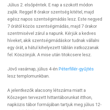
Július 2. elsőpéntek. E nap a szokott módon
zajlik. Reggel 8 órakor szentség kitétel, majd
egész napos szentségimádás lesz. Este negyed
7 órától közös szentségimádás, majd 7 órakor
szentmisével zárul a napunk. Kérjük a kedves
híveket, akik szentségimádáskor tudnak vállalni
egy órát, a hátul kihelyezett táblán iratkozzanak
fel. Köszönjük. A mise után titokcsere lesz.
Jövő vasárnap, július 4-én
Péterfillér-gyűjtés
lesz templomunkban.
A jelentkezők alacsony létszáma miatt a
Kőszegen tervezett hittantáborunkat itthon,
napközis tábor formájában tartjuk meg július 12-