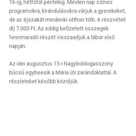
16-ig, hétfőtől péntekig. Minden nap színes
programokra, kirándulásokra várjuk a gyerekeket,
de az éjszakát mindenki otthon tölti. A részvételi
díj 7.000 Ft. Az eddig befizetett összegek
fennmaradó részét visszaadjuk a tábor első
napján.
Az idei augusztus 15-i Nagyboldogasszony
búcsú egybeesik a Mária úti zarándoklattal. A
részleteket később közöljük.
Az
eucharisztikus kongresszus
nyitó és záró
napjára buszt indítunk. Részvételi szándékukat
az irodában jelezhetik.
Szeptember 26-án tartjuk az elsőáldozást