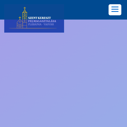
KEZDŐLAP
PLÉBÁNIA
HÍREK
KÖZÖSSÉGEK
LELKISÉG
KÉPGALÉRIA
KAPCSOLAT