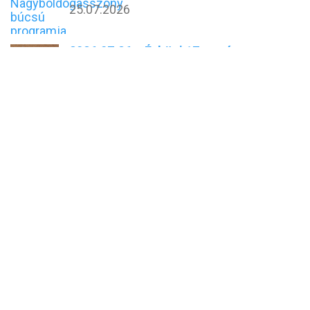
25.07.2026
2026.07.26 – Évközi 17. vasárnap
25.07.2026
Domonkos Nyári Egyetem Vasváron
24.07.2026
Nagyboldogasszony búcsú 2026
20.07.2026
AJÁNLÓ