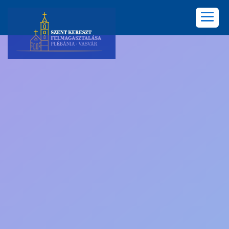
KEZDŐLAP
PLÉBÁNIA
HÍREK
KÖZÖSSÉGEK
LELKISÉG
KÉPGALÉRIA
KAPCSOLAT