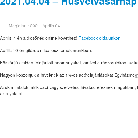
2021.04.04 – Húsvétvasárnap
Megjelent: 2021. április 04.
Április 7-én a dicsőítés online követhető
Facebook oldalunkon
.
Április 10-én gitáros mise lesz templomunkban.
Köszönjük miden felajánlott adományukat, amivel a rászorulókon tudtun
Nagyon köszönjük a híveknek az 1%-os adófelajánlásokat Egyházmegy
Azok a fiatalok, akik papi vagy szerzetesi hivatást éreznek magukban, 
az atyáknál.