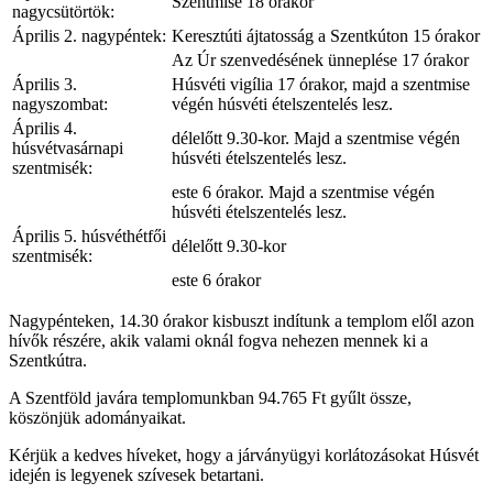
Szentmise 18 órakor
nagycsütörtök:
Április 2. nagypéntek:
Keresztúti ájtatosság a Szentkúton 15 órakor
Az Úr szenvedésének ünneplése 17 órakor
Április 3.
Húsvéti vigília 17 órakor, majd a szentmise
nagyszombat:
végén húsvéti ételszentelés lesz.
Április 4.
délelőtt 9.30-kor. Majd a szentmise végén
húsvétvasárnapi
húsvéti ételszentelés lesz.
szentmisék:
este 6 órakor. Majd a szentmise végén
húsvéti ételszentelés lesz.
Április 5. húsvéthétfői
délelőtt 9.30-kor
szentmisék:
este 6 órakor
Nagypénteken, 14.30 órakor kisbuszt indítunk a templom elől azon
hívők részére, akik valami oknál fogva nehezen mennek ki a
Szentkútra.
A Szentföld javára templomunkban 94.765 Ft gyűlt össze,
köszönjük adományaikat.
Kérjük a kedves híveket, hogy a járványügyi korlátozásokat Húsvét
idején is legyenek szívesek betartani.