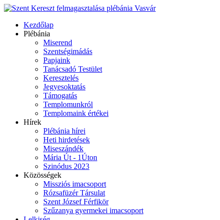
Kezdőlap
Plébánia
Miserend
Szentségimádás
Papjaink
Tanácsadó Testület
Keresztelés
Jegyesoktatás
Támogatás
Templomunkról
Templomaink értékei
Hírek
Plébánia hírei
Heti hirdetések
Miseszándék
Mária Út - 1Úton
Szinódus 2023
Közösségek
Missziós imacsoport
Rózsafüzér Társulat
Szent József Férfikör
Szűzanya gyermekei imacsoport
Lelkiség