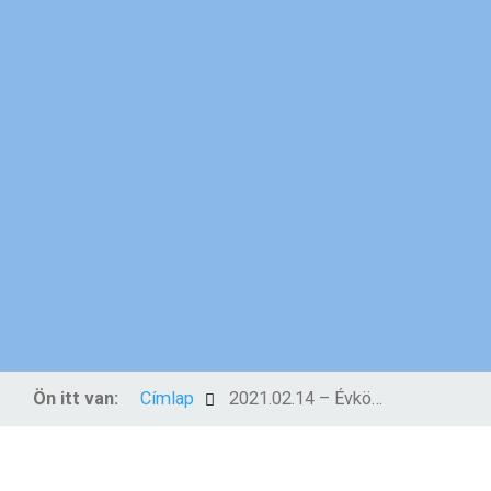
Ön itt van:
Címlap
2021.02.14 – Évközi 6. vasárnap