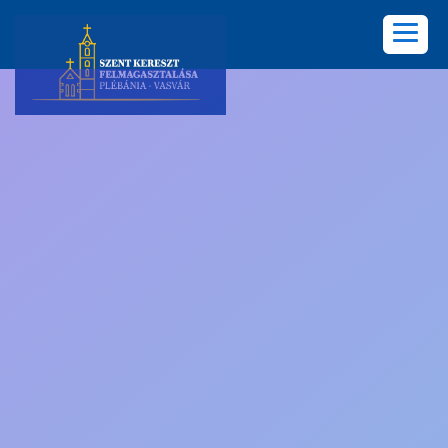
KEZDŐLAP
PLÉBÁNIA
HÍREK
KÖZÖSSÉGEK
LELKISÉG
KÉPGALÉRIA
KAPCSOLAT