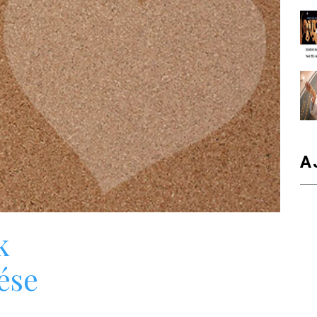
A
k
ése