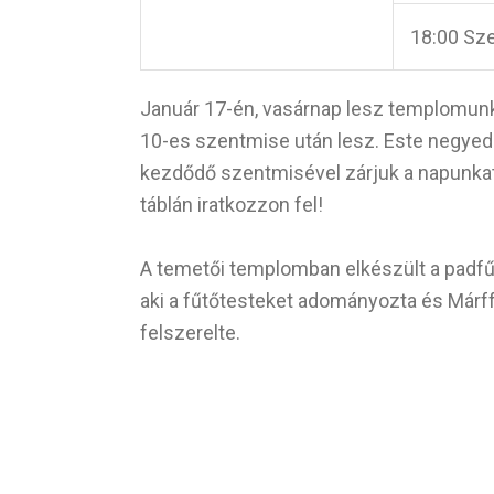
18:00 Sz
Január 17-én, vasárnap lesz templomunk
10-es szentmise után lesz. Este negyed 6
kezdődő szentmisével zárjuk a napunkat. A
táblán iratkozzon fel!
A temetői templomban elkészült a padfű
aki a fűtőtesteket adományozta és Márf
felszerelte.