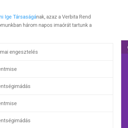
ni Ige Társaságá
nak, azaz a Verbita Rend
lomunkban három napos imaórát tartunk a
imai engesztelés
entmise
entségimádás
entmise
entségimádás