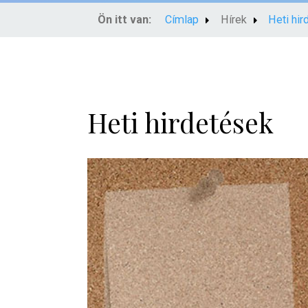
Ön itt van:
Címlap
Hírek
Heti hi
Heti hirdetések