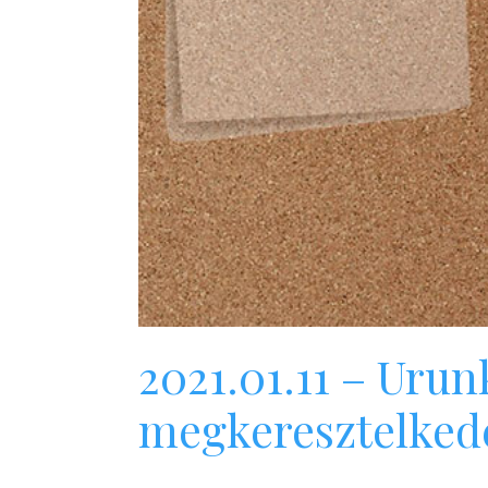
2021.01.11 – Urun
megkeresztelked