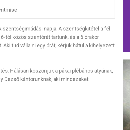
entmise
 szentségimádási napja. A szentségkitétel a fél
-tól közös szentórát tartunk, és a 6 órakor
ki tud vállalni egy órát, kérjük hátul a kihelyezett
tés. Hálásan köszönjük a pákai plébános atyának,
fy Dezső kántorunknak, aki mindezeket