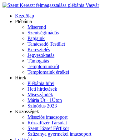
Kezdőlap
Plébánia
Miserend
Szentségimádás
Papjaink
Tanácsadó Testület
Keresztelés
Jegyesoktatás
Támogatás
Templomunkról
Templomaink értékei
Hírek
Plébánia hírei
Heti hirdetések
Miseszándék
Mária Út - 1Úton
Szinódus 2023
Közösségek
Missziós imacsoport
Rózsafüzér Társulat
Szent József Férfikör
Szűzanya gyermekei imacsoport
Lelkiség