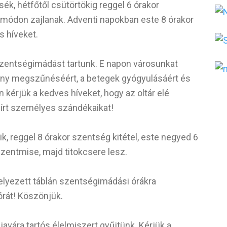
sék, hétfőtől csütörtökig reggel 6 órakor
módon zajlanak. Adventi napokban este 8 órakor
s híveket.
zentségimádást tartunk. E napon városunkat
vány megszűnéséért, a betegek gyógyulásáért és
kérjük a kedves híveket, hogy az oltár elé
 írt személyes szándékaikat!
, reggel 8 órakor szentség kitétel, este negyed 6
zentmise, majd titokcsere lesz.
helyezett táblán szentségimádási órákra
 órát! Köszönjük.
javára tartós élelmiszert gyűjtünk. Kérjük a