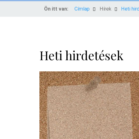
Ön itt van:
Címlap
Hírek
Heti hi
Heti hirdetések