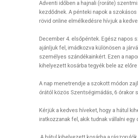
Adventi időben a hajnali (roráte) szentmi
kezdődnek. A pénteki napok a szokásos 
rövid online elmélkedésre hívjuk a kedve
December 4. elsőpéntek. Egész napos s
ajánljuk fel, imádkozva különösen a jár
személyes szándékainkért. Ezen a napon 
kihelyezett kosárba tegyék bele az előre
A nap menetrendje a szokott módon zajlik
órától közös Szentségimádás, 6 órakor s
Kérjük a kedves híveket, hogy a hátul ki
iratkozzanak fel, akik tudnak vállalni egy
A hátul kihelyezett kosárba a rászorulók 