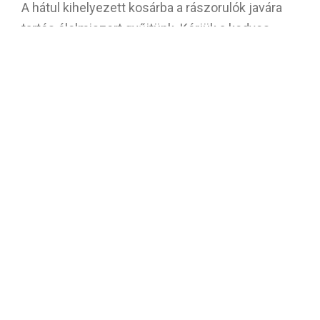
A hátul kihelyezett kosárba a rászorulók javára
tartós élelmiszert gyűjtünk. Kérjük a kedves
híveket, hogy aki teheti adományával támogassa
kezdeményezésünket. Köszönünk minden
felajánlást.
A mai persely adományt a karitász javára
továbbítjuk.
LEGFRISSEBB HÍREK
2026.08.09 – Évközi 19. vasárnap
09.08.2026
2026.08.02 – Évközi 18. vasárnap
02.08.2026