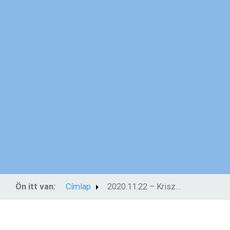
Ön itt van:
Címlap
2020.11.22 – Krisztus a mindenség királya