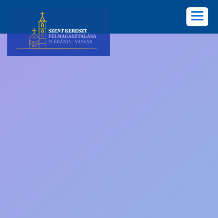
KEZDŐLAP
PLÉBÁNIA
HÍREK
KÖZÖSSÉGEK
LELKISÉG
KÉPGALÉRIA
KAPCSOLAT