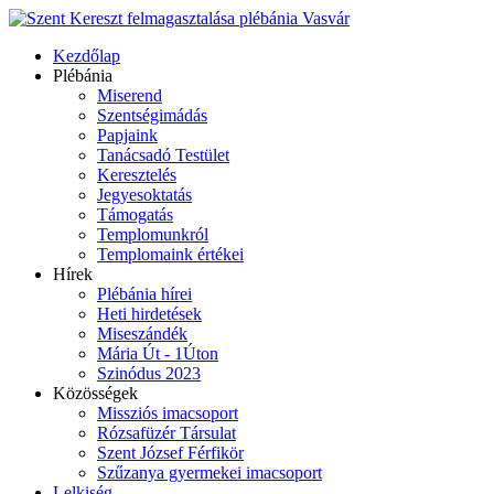
Kezdőlap
Plébánia
Miserend
Szentségimádás
Papjaink
Tanácsadó Testület
Keresztelés
Jegyesoktatás
Támogatás
Templomunkról
Templomaink értékei
Hírek
Plébánia hírei
Heti hirdetések
Miseszándék
Mária Út - 1Úton
Szinódus 2023
Közösségek
Missziós imacsoport
Rózsafüzér Társulat
Szent József Férfikör
Szűzanya gyermekei imacsoport
Lelkiség