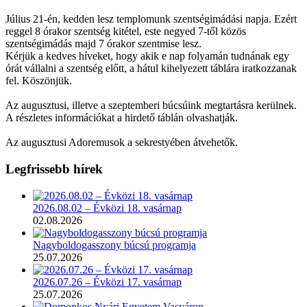
Július 21-én, kedden lesz templomunk szentségimádási napja. Ezért
reggel 8 órakor szentség kitétel, este negyed 7-től közös
szentségimádás majd 7 órakor szentmise lesz.
Kérjük a kedves híveket, hogy akik e nap folyamán tudnának egy
órát vállalni a szentség előtt, a hátul kihelyezett táblára iratkozzanak
fel. Köszönjük.
Az augusztusi, illetve a szeptemberi búcsúink megtartásra kerülnek.
A részletes információkat a hirdető táblán olvashatják.
Az augusztusi Adoremusok a sekrestyében átvehetők.
Legfrissebb hírek
2026.08.02 – Évközi 18. vasárnap
02.08.2026
Nagyboldogasszony búcsú programja
25.07.2026
2026.07.26 – Évközi 17. vasárnap
25.07.2026