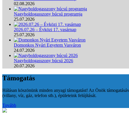
02.08.2026
Nagyboldogasszony búcsú programja
25.07.2026
2026.07.26 – Évközi 17. vasárnap
25.07.2026
Domonkos Nyári Egyetem Vasváron
24.07.2026
Nagyboldogasszony búcsú 2026
20.07.2026
Támogatás
Hálásan köszönünk minden anyagi támogatást! Az Önök támogatásával 
(villany, víz, gáz, telefon stb.), épületeink felújítását.
Tovább
Zenés dicsőítés templomunkban