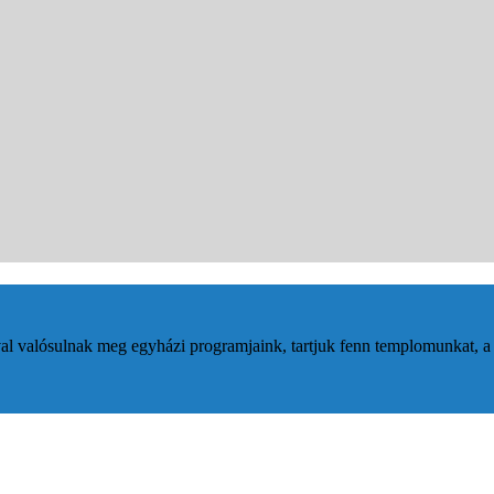
valósulnak meg egyházi programjaink, tartjuk fenn templomunkat, a kö