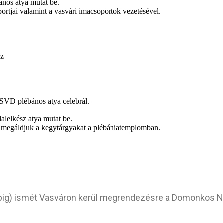
ános atya mutat be.
csoportjai valamint a vasvári imacsoportok vezetésével.
oz
 SVD plébános atya celebrál.
lalelkész atya mutat be.
és megáldjuk a kegytárgyakat a plébániatemplomban.
rnapig) ismét Vasváron kerül megrendezésre a Domonkos 