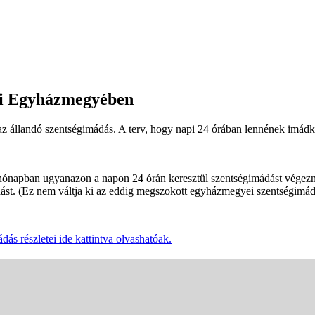
yi Egyházmegyében
z állandó szentségimádás. A terv, hogy napi 24 órában lennének imádk
ónapban ugyanazon a napon 24 órán keresztül szentségimádást végezne
ádást. (Ez nem váltja ki az eddig megszokott egyházmegyei szentségimád
s részletei ide kattintva olvashatóak.