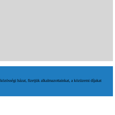
zösségi házat, fizetjük alkalmazottainkat, a közüzemi díjakat