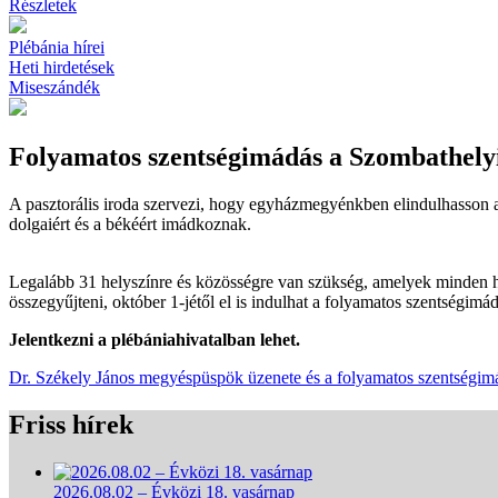
Részletek
Plébánia hírei
Heti hirdetések
Miseszándék
Folyamatos szentségimádás a Szombathel
A pasztorális iroda szervezi, hogy egyházmegyénkben elindulhasson a
dolgaiért és a békéért imádkoznak.
Legalább 31 helyszínre és közösségre van szükség, amelyek minden h
összegyűjteni, október 1-jétől el is indulhat a folyamatos szentségim
Jelentkezni a plébániahivatalban lehet.
Dr. Székely János megyéspüspök üzenete és a folyamatos szentségimádá
Friss hírek
2026.08.02 – Évközi 18. vasárnap