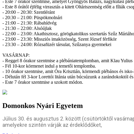
- Este 7 órakor szentmise, amelyet Gyöngyös Balázs, nagykutasi pléb
- Este 8 órától éjfélig virrasztás a kitett Oltáriszentség előtt a fíliák 
- 20:00 – 20:30: Szentléránt
- 20:30 – 21:00: Püspökmolnári
- 21:00 – 21:30: Rábahídvég
- 21:30 – 22:00: Alsóújlak
- 22:00 – 23:00: Akathisztosz, görögkatolikus szertartás Szűz Máriáh
- 23:00 – 23:30: Missziós imaközösség, Szent József férfikör
- 23:30 – 24:00: Rózsafüzér társulat, Szűzanya gyermekei
VASÁRNAP:
- Reggel 8 órakor szentmise a plébániatemplomban, amit Klau Yulius
- Fél 10-kor körmenet indul a temetői templomba.
- 10 órakor szentmise, amit Óra Krisztián, körmendi plébános és isko-
- Délután fél 3-kor Lorettói litánia után búcsúzunk a zarándokoktól 
- Este 7 órakor szentmise a szokott módon.
Domonkos Nyári Egyetem
Július 30. és augusztus 2. között (csütörtöktől vasá
amelyekre szintén várják az érdeklődőket,