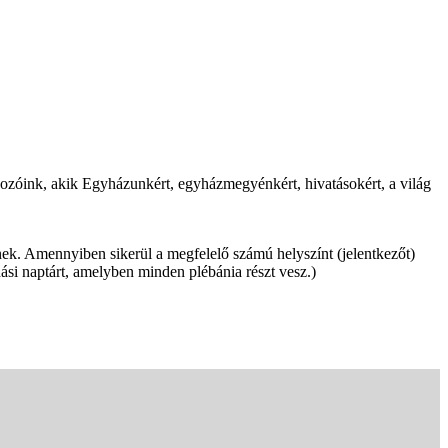
ozóink, akik Egyházunkért, egyházmegyénkért, hivatásokért, a világ
k. Amennyiben sikerül a megfelelő számú helyszínt (jelentkezőt)
ási naptárt, amelyben minden plébánia részt vesz.)