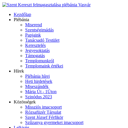
Kezdőlap
Plébánia
Miserend
Szentségimádás
Papjaink
Tanácsadó Testület
Keresztelés
Jegyesoktatás
Támogatás
Templomunkról
Templomaink értékei
Hírek
Plébánia hírei
Heti hirdetések
Miseszándék
Mária Út - 1Úton
Szinódus 2023
Közösségek
Missziós imacsoport
Rózsafüzér Társulat
Szent József Férfikör
Szűzanya gyermekei imacsoport
Lelkiség