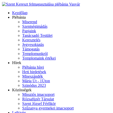
Kezdőlap
Plébánia
Miserend
Szentségimádás
Papjaink
Tanácsadó Testület
Keresztelés
Jegyesoktatás
Támogatás
Templomunkról
Templomaink értékei
Hírek
Plébánia hírei
Heti hirdetések
Miseszándék
Mária Út - 1Úton
Szinódus 2023
Közösségek
Missziós imacsoport
Rózsafüzér Társulat
Szent József Férfikör
Szűzanya gyermekei imacsoport
Lelkiség