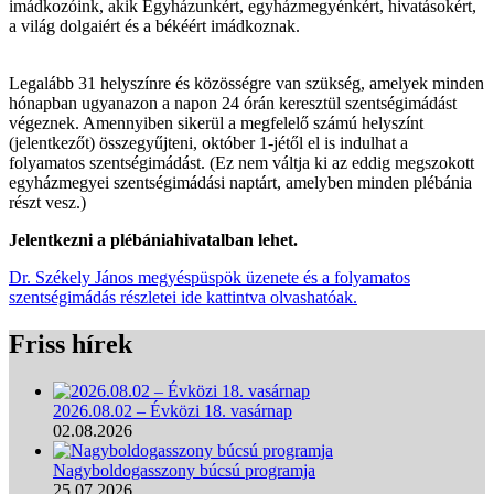
imádkozóink, akik Egyházunkért, egyházmegyénkért, hivatásokért,
a világ dolgaiért és a békéért imádkoznak.
Legalább 31 helyszínre és közösségre van szükség, amelyek minden
hónapban ugyanazon a napon 24 órán keresztül szentségimádást
végeznek. Amennyiben sikerül a megfelelő számú helyszínt
(jelentkezőt) összegyűjteni, október 1-jétől el is indulhat a
folyamatos szentségimádást. (Ez nem váltja ki az eddig megszokott
egyházmegyei szentségimádási naptárt, amelyben minden plébánia
részt vesz.)
Jelentkezni a plébániahivatalban lehet.
Dr. Székely János megyéspüspök üzenete és a folyamatos
szentségimádás részletei ide kattintva olvashatóak.
Friss hírek
2026.08.02 – Évközi 18. vasárnap
02.08.2026
Nagyboldogasszony búcsú programja
25.07.2026