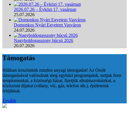
2026.07.26 – Évközi 17. vasárnap
25.07.2026
Domonkos Nyári Egyetem Vasváron
24.07.2026
Nagyboldogasszony búcsú 2026
20.07.2026
Támogatás
Hálásan köszönünk minden anyagi támogatást! Az Önök
támogatásával valósulnak meg egyházi programjaink, tartjuk fenn
templomunkat, a közösségi házat, fizetjük alkalmazottainkat, a
közüzemi díjakat (villany, víz, gáz, telefon stb.), épületeink
felújítását.
Tovább
Zenés dicsőítés templomunkban