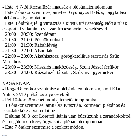
- Este ½ 7-től Rózsafüzér imádság a plébániatemplomban.
- Este 7 órakor szentmise, amelyet Gyöngyös Balázs, nagykutasi
plébános atya mutat be.
- Este 8 órától éjfélig virrasztás a kitett Oltáriszentség előtt a fíliák
csoportjai valamint a vasvári imacsoportok vezetésével.
- 20:00 – 20:30: Szentléránt
- 20:30 – 21:00: Püspökmolnári
- 21:00 – 21:30: Rábahídvég
- 21:30 – 22:00: Alsóújlak
- 22:00 – 23:00: Akathisztosz, görögkatolikus szertartás Szűz
Máriához
- 23:00 – 23:30: Missziós imaközösség, Szent József férfikör
- 23:30 – 24:00: Rózsafüzér társulat, Szűzanya gyermekei
VASÁRNAP:
- Reggel 8 órakor szentmise a plébániatemplomban, amit Klau
Yulius SVD plébános atya celebrál.
- Fél 10-kor körmenet indul a temetői templomba.
- 10 órakor szentmise, amit Óra Krisztián, körmendi plébános és
isko-lalelkész atya mutat be.
- Délután fél 3-kor Lorettói litánia után búcsúzunk a zarándokoktól
és megáldjuk a kegytárgyakat a plébániatemplomban.
- Este 7 órakor szentmise a szokott módon.