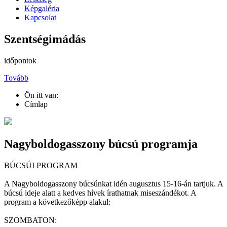
Képgaléria
Kapcsolat
Szentségimádás
időpontok
Tovább
Ön itt van:
Címlap
Nagyboldogasszony búcsú programja
BÚCSÚI PROGRAM
A Nagyboldogasszony búcsúnkat idén augusztus 15-16-án tartjuk. A
búcsú ideje alatt a kedves hívek írathatnak miseszándékot. A
program a következőképp alakul:
SZOMBATON: