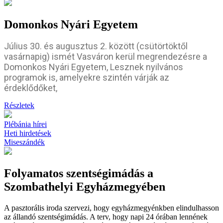
Domonkos Nyári Egyetem
Július 30. és augusztus 2. között (csütörtöktől
vasárnapig) ismét Vasváron kerül megrendezésre a
Domonkos Nyári Egyetem,
Lesznek nyilvános
programok is, amelyekre szintén várják az
érdeklődőket,
Részletek
Plébánia hírei
Heti hirdetések
Miseszándék
Folyamatos szentségimádás a
Szombathelyi Egyházmegyében
A pasztorális iroda szervezi, hogy egyházmegyénkben elindulhasson
az állandó szentségimádás. A terv, hogy napi 24 órában lennének