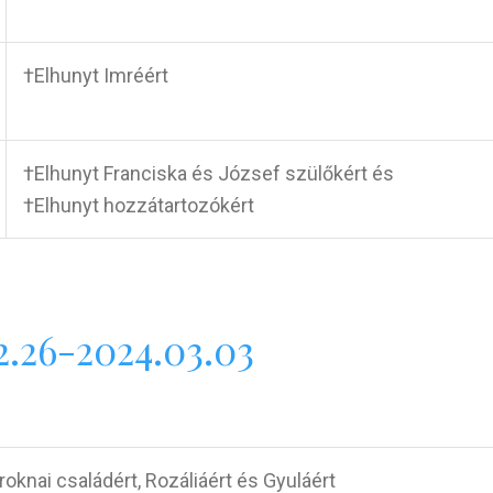
†Elhunyt Imréért
†Elhunyt Franciska és József szülőkért és
†Elhunyt hozzátartozókért
.26-2024.03.03
oknai családért, Rozáliáért és Gyuláért