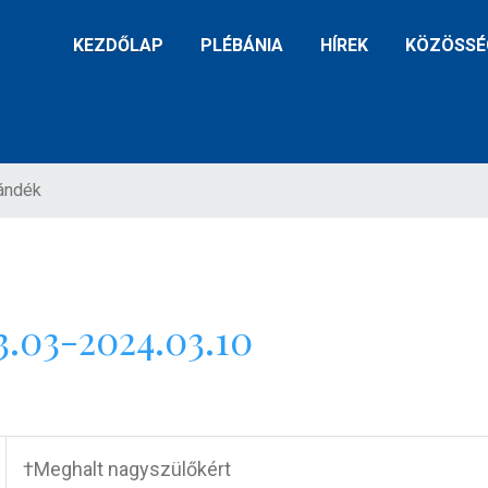
KEZDŐLAP
PLÉBÁNIA
HÍREK
KÖZÖSSÉ
ándék
.03-2024.03.10
†Meghalt nagyszülőkért