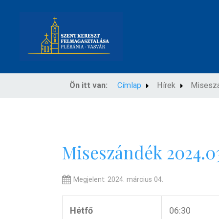
Ön itt van:
Címlap
Hírek
Misesz
Miseszándék 2024.03
Megjelent: 2024. március 04.
Hétfő
06:30