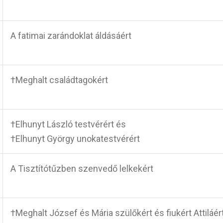
A fatimai zarándoklat áldásáért
†Meghalt családtagokért
†Elhunyt László testvérért és
†Elhunyt György unokatestvérért
A Tisztítótűzben szenvedő lelkekért
†Meghalt József és Mária szülőkért és fiukért Attiláér