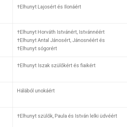
†Elhunyt Lajosért és Ilonáért
†Elhunyt Horváth Istvánért, Istvánnéért
†Elhunyt Antal Jánosért, Jánosnéért és
†Elhunyt sógorért
†Elhunyt Iszak szülőkért és fiaikért
Hálából unokáért
†Elhunyt szülők, Paula és István lelki üdvéért