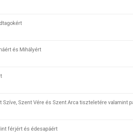
dtagokért
náért és Mihályért
t
 Szíve, Szent Vére és Szent Arca tiszteletére valamint p
int férjért és édesapáért