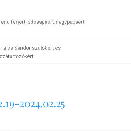
renc férjért, édesapáért, nagypapáért
ria és Sándor szülőkért és
zzátartozókért
.19-2024.02.25