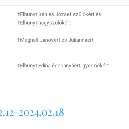
†Elhunyt Irén és József szülőkért és
†Elhunyt nagyszülőkért
†Meghalt Jánosért és Juliannáért
†Elhunyt Edina édesanyáért, gyermekért
.12-2024.02.18