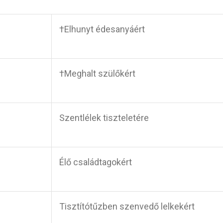
†Elhunyt édesanyáért
†Meghalt szülőkért
Szentlélek tiszteletére
Élő családtagokért
Tisztítótűzben szenvedő lelkekért