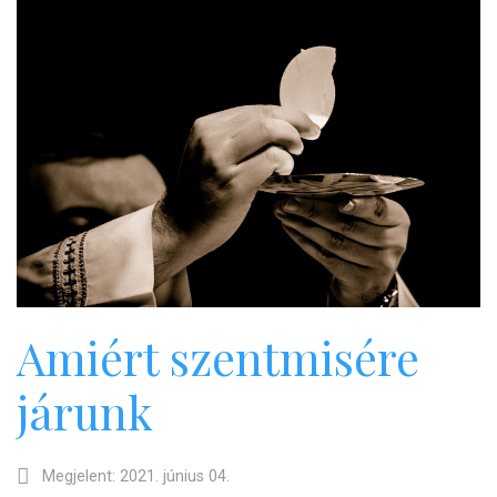
Amiért szentmisére
járunk
Megjelent: 2021. június 04.