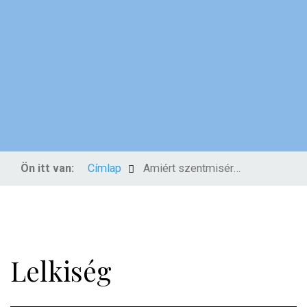
Ön itt van:
Címlap
Amiért szentmisére járunk
Lelkiség