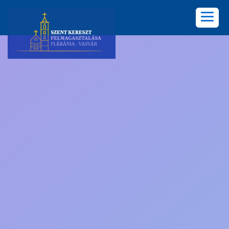
KEZDŐLAP
PLÉBÁNIA
HÍREK
KÖZÖSSÉGEK
LELKISÉG
KÉPGALÉRIA
KAPCSOLAT