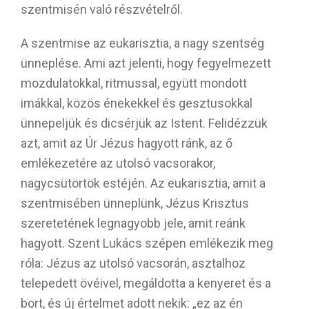
szentmisén való részvételről.
A szentmise az eukarisztia, a nagy szentség
ünneplése. Ami azt jelenti, hogy fegyelmezett
mozdulatokkal, ritmussal, együtt mondott
imákkal, közös énekekkel és gesztusokkal
ünnepeljük és dicsérjük az Istent. Felidézzük
azt, amit az Úr Jézus hagyott ránk, az ő
emlékezetére az utolsó vacsorakor,
nagycsütörtök estéjén. Az eukarisztia, amit a
szentmisében ünneplünk, Jézus Krisztus
szeretetének legnagyobb jele, amit reánk
hagyott. Szent Lukács szépen emlékezik meg
róla: Jézus az utolsó vacsorán, asztalhoz
telepedett övéivel, megáldotta a kenyeret és a
bort, és új értelmet adott nekik: „ez az én