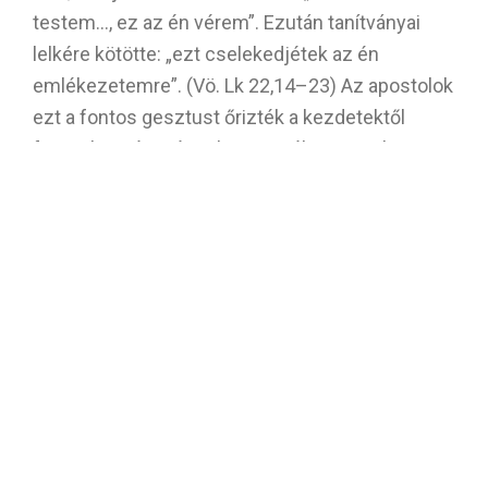
testem…, ez az én vérem”. Ezután tanítványai
lelkére kötötte: „ezt cselekedjétek az én
emlékezetemre”. (Vö. Lk 22,14–23) Az apostolok
ezt a fontos gesztust őrizték a kezdetektől
fogva: kenyértörésnek nevezték azt, amikor
összejöveteleiken a kenyér és bor fölött hálát
adtak, megismételték Jézus szavait, ettek a
kenyérből és ittak a borból: részesültek Krisztus
testéből és véréből. A kenyértörés előtt
elmesélték, miket tanított és tett Jézus. Ebből a
két mozzanatból alakult ki a mise, mint
összejövetel, melynek két fontos része van: az
igeliturgia (a Szentírás felolvasása és
magyarázata: mit tett Isten értünk) és az áldozat
liturgiája (a kenyértörés vagy az eukarisztikus