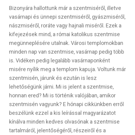
Bizonyára hallottunk már a szentmiséről, illetve
vasárnapi és ünnepi szentmiséről, gyászmiséről,
nászmiséről, roráte vagy hajnali miséről. Ezek a
kifejezések mind, a római katolikus szentmise
megünneplésére utalnak. Városi templomokban
minden nap van szentmise, vasárnap pedig több
is. Vidéken pedig legalább vasárnaponként
misére nyílik meg a templom kapuja. Voltunk már
szentmisén, járunk és ezután is lesz
lehetőségünk járni. Mi is jelent a szentmise,
honnan ered? Mi is történik valójában, amikor
szentmisén vagyunk? E hónapi cikkünkben erről
beszélünk ezzel a kis leírással magyarázatot
kínálva minden kedves olvasónak a szentmise
tartalmáról, jelentőségéről, részeiről és a